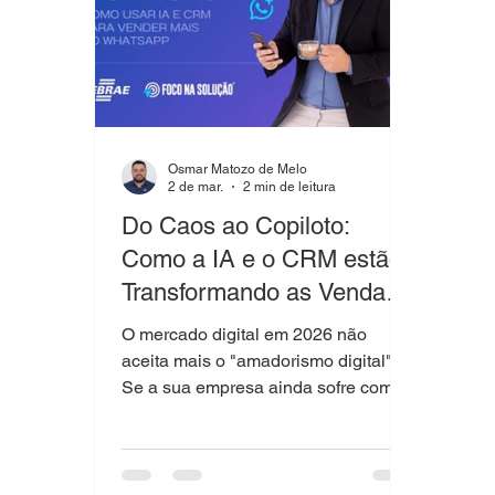
Osmar Matozo de Melo
2 de mar.
2 min de leitura
Do Caos ao Copiloto:
Como a IA e o CRM estão
Transformando as Vendas
no WhatsApp (CaféTEC
O mercado digital em 2026 não
Joinville)
aceita mais o "amadorismo digital".
Se a sua empresa ainda sofre com
mensagens perdidas, demora no
atendimento ou falta de histórico dos
clientes, você está vivendo o caos
operacional.