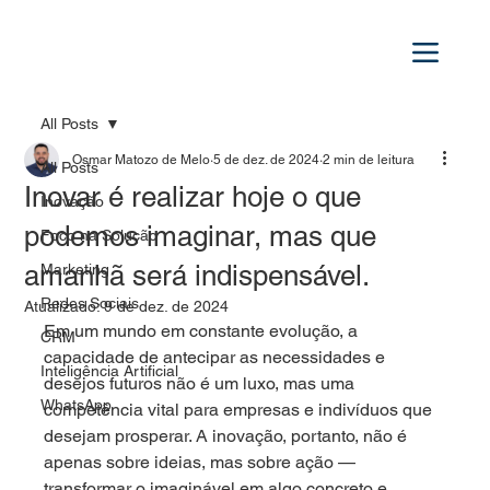
All Posts
Osmar Matozo de Melo
5 de dez. de 2024
2 min de leitura
All Posts
Inovar é realizar hoje o que
Inovação
podemos imaginar, mas que
Foco na Solução
amanhã será indispensável.
Marketing
Redes Sociais
Atualizado:
9 de dez. de 2024
Em um mundo em constante evolução, a 
CRM
capacidade de antecipar as necessidades e 
Inteligência Artificial
desejos futuros não é um luxo, mas uma 
WhatsApp
competência vital para empresas e indivíduos que 
desejam prosperar. A inovação, portanto, não é 
apenas sobre ideias, mas sobre ação — 
transformar o imaginável em algo concreto e 