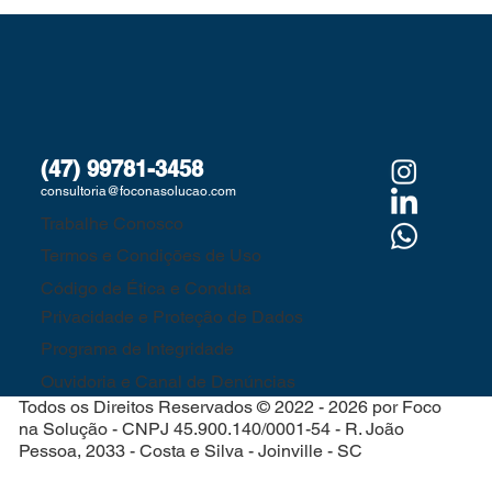
(47) 99781-3458
consultoria@foconasolucao.com
Trabalhe Conosco
Termos e Condiçōes de Uso
Código de Ética e Conduta
Privacidade e Proteção de Dados
Programa de Integridade
Ouvidoria e Canal de Denúncias
Todos os Direitos Reservados © 2022 - 2026 por Foco
na Solução - CNPJ 45.900.140/0001-54 - R. João
Pessoa, 2033 - Costa e Silva - Joinville - SC