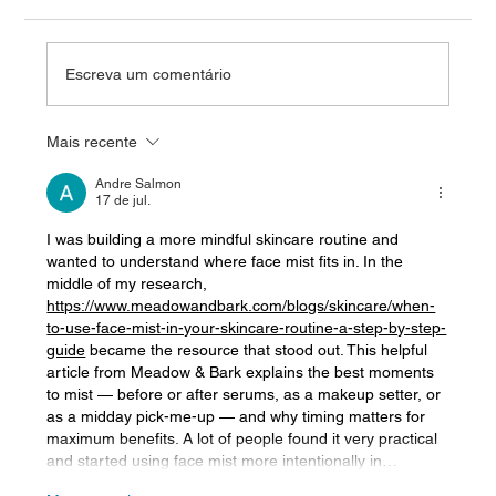
Escreva um comentário
Mais recente
Andre Salmon
17 de jul.
Do Caos ao Copiloto: Como a IA e o CRM estão
I was building a more mindful skincare routine and 
Transformando as Vendas no WhatsApp
wanted to understand where face mist fits in. In the 
middle of my research, 
(CaféTEC Joinville)
https://www.meadowandbark.com/blogs/skincare/when-
to-use-face-mist-in-your-skincare-routine-a-step-by-step-
guide
 became the resource that stood out. This helpful 
article from Meadow & Bark explains the best moments 
to mist — before or after serums, as a makeup setter, or 
as a midday pick-me-up — and why timing matters for 
maximum benefits. A lot of people found it very practical 
and started using face mist more intentionally in…